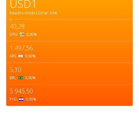
USD1
Estados Unidos Dólar.
USA
=
40,28
UYU
0,00
%
1.497,56
ARS
0,00
%
5,10
BRL
0,00
%
5.945,50
PYG
0,00
%