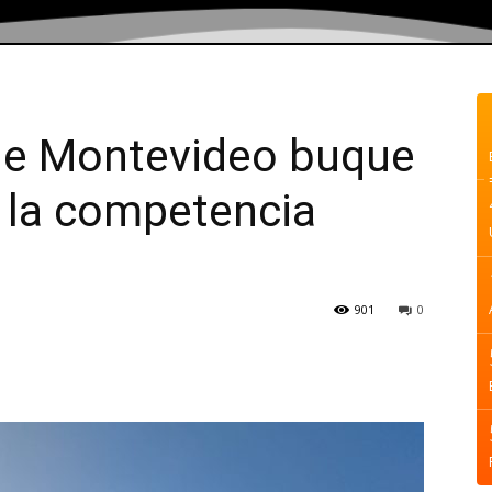
 de Montevideo buque
 la competencia
901
0