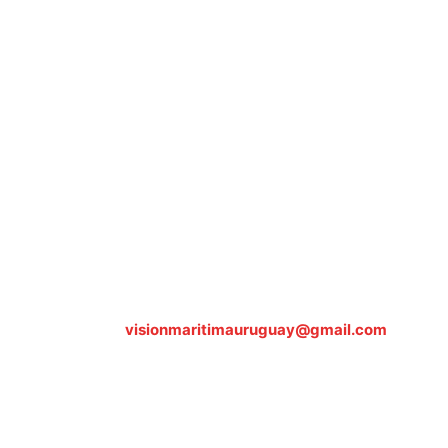
Sobre nosotros
ASOCIACIÓN CULTURAL Y EDUCATIVA URUGUAY MARÍTIMO 
Dr. Alejandro Beisso 1618.
Telefax (0598) 2 403 62 25
Organización Civil Sin Fines de Lucro
Contáctanos:
visionmaritimauruguay@gmail.com