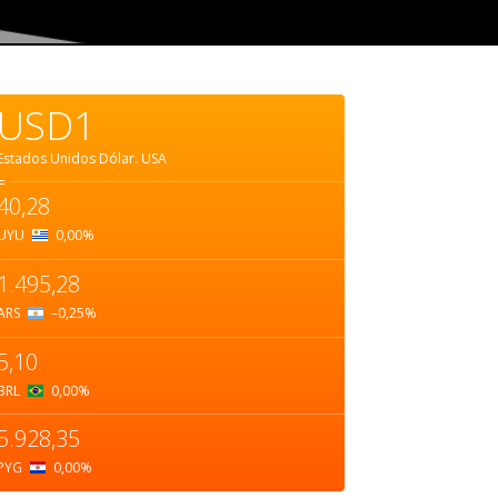
USD1
Estados Unidos Dólar.
USA
=
40,28
UYU
0,00
%
1.495,28
ARS
–0,25
%
5,10
BRL
0,00
%
5.928,35
PYG
0,00
%