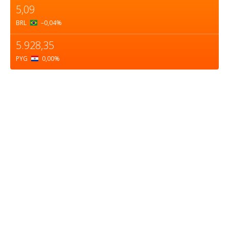
5,09
BRL
–0,04
%
5.928,35
PYG
0,00
%
Sobre nosotros
ASOCIACIÓN CULTURAL Y EDUCATIVA URUGUAY
MARÍTIMO Personería Jurídica M.E.C Nº10457
Dr. Alejandro Beisso 1618.
Telefax (0598) 2 403 62 25