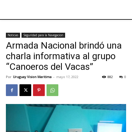
Noticias
Seguridad para la Navegacion
Armada Nacional brindó una
charla informativa al grupo
“Canoeros del Vacas”
Por
Uruguay Vision Maritima
-
mayo 17, 2022
882
0