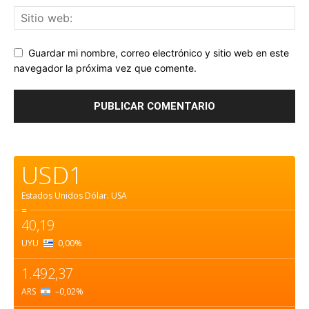
Guardar mi nombre, correo electrónico y sitio web en este
navegador la próxima vez que comente.
USD1
Estados Unidos Dólar.
USA
=
40,19
UYU
0,00
%
1.492,37
ARS
–0,02
%