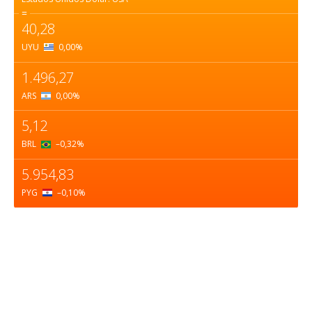
=
40,28
UYU
0,00
%
1.496,27
ARS
0,00
%
5,12
BRL
–0,32
%
5.954,83
PYG
–0,10
%
Sobre nosotros