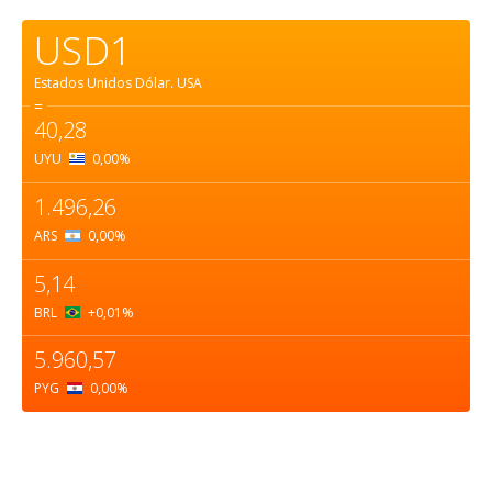
USD1
Estados Unidos Dólar.
USA
=
40,28
UYU
0,00
%
1.496,26
ARS
0,00
%
5,14
BRL
+0,01
%
5.960,57
PYG
0,00
%