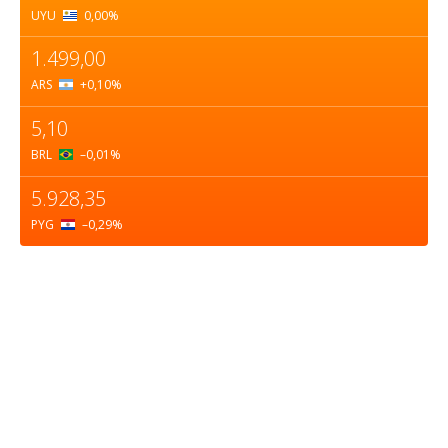
UYU
0,00
%
1.499,00
ARS
+0,10
%
5,10
BRL
–0,01
%
5.928,35
PYG
–0,29
%
Sobre nosotros
ASOCIACIÓN CULTURAL Y EDUCATIVA URUGUAY