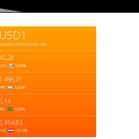
USD1
Estados Unidos Dólar.
USA
=
40,28
UYU
0,00
%
1.496,21
ARS
0,00
%
5,14
BRL
0,00
%
5.954,83
PYG
–0,10
%