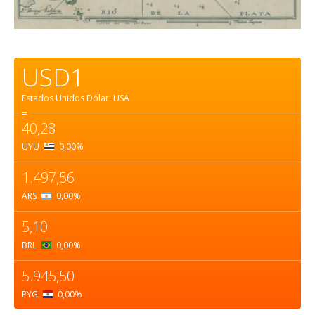
USD1
Estados Unidos Dólar.
USA
=
40,28
UYU
0,00
%
1.497,56
ARS
0,00
%
5,10
BRL
0,00
%
5.945,50
PYG
0,00
%