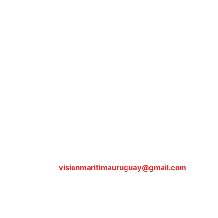
Sobre nosotros
ASOCIACIÓN CULTURAL Y EDUCATIVA URUGUAY
MARÍTIMO Personería Jurídica M.E.C Nº10457
Dr. Alejandro Beisso 1618.
Telefax (0598) 2 403 62 25
Organización Civil Sin Fines de Lucro
Contáctanos:
visionmaritimauruguay@gmail.com