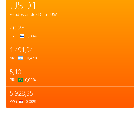
USD1
Estados Unidos Dólar.
USA
=
40,28
UYU
0,00
%
1.491,94
ARS
–0,47
%
5,10
BRL
0,00
%
5.928,35
PYG
0,00
%