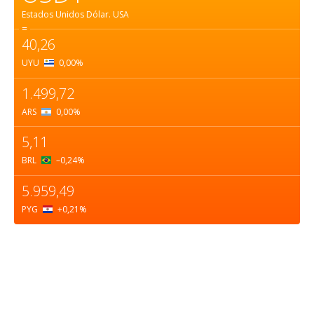
Estados Unidos Dólar.
USA
=
40,26
UYU
0,00
%
1.499,72
ARS
0,00
%
5,11
BRL
–0,24
%
5.959,49
PYG
+0,21
%