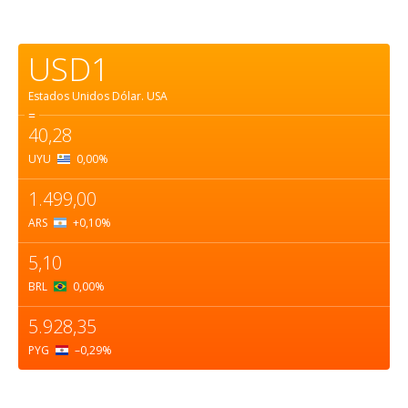
USD1
Estados Unidos Dólar.
USA
=
40,28
UYU
0,00
%
1.499,00
ARS
+0,10
%
5,10
BRL
0,00
%
5.928,35
PYG
–0,29
%