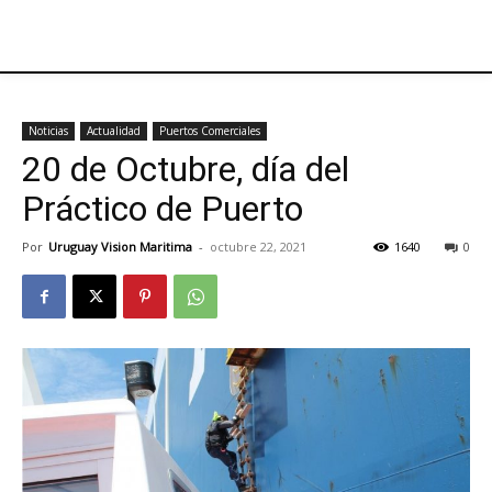
Noticias
Actualidad
Puertos Comerciales
20 de Octubre, día del
Práctico de Puerto
Por
Uruguay Vision Maritima
-
octubre 22, 2021
1640
0