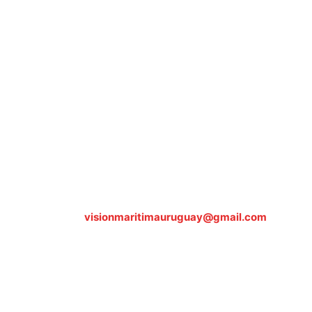
Sobre nosotros
ASOCIACIÓN CULTURAL Y EDUCATIVA URUGUAY
MARÍTIMO Personería Jurídica M.E.C Nº10457
Dr. Alejandro Beisso 1618.
Telefax (0598) 2 403 62 25
Organización Civil Sin Fines de Lucro
Contáctanos:
visionmaritimauruguay@gmail.com