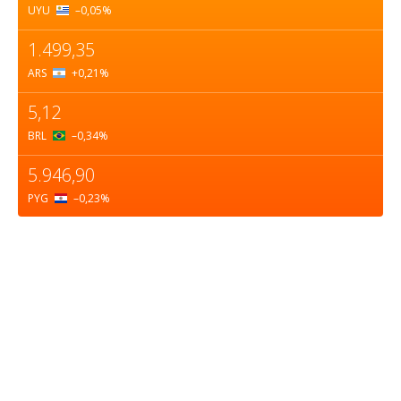
UYU
–0,05
%
1.499,35
ARS
+0,21
%
5,12
BRL
–0,34
%
5.946,90
PYG
–0,23
%
Sobre nosotros
ASOCIACIÓN CULTURAL Y EDUCATIVA URUGUAY