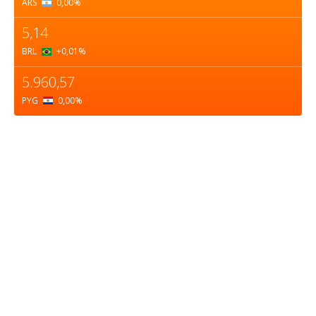
ARS
0,00
%
5,14
BRL
+0,01
%
5.960,57
PYG
0,00
%
Sobre nosotros
ASOCIACIÓN CULTURAL Y EDUCATIVA URUGUAY
MARÍTIMO Personería Jurídica M.E.C Nº10457
Dr. Alejandro Beisso 1618.