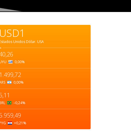
USD1
Estados Unidos Dólar.
USA
=
40,26
UYU
0,00
%
1.499,72
ARS
0,00
%
5,11
BRL
–0,24
%
5.959,49
PYG
+0,21
%