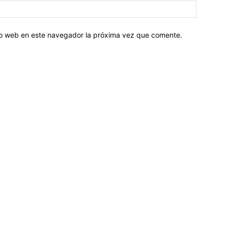
tio web en este navegador la próxima vez que comente.
Sobre nosotros
ASOCIACIÓN CULTURAL Y EDUCATIVA URUGUAY MARÍTIMO 
Dr. Alejandro Beisso 1618.
Telefax (0598) 2 403 62 25