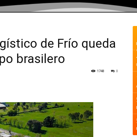
gístico de Frío queda
o brasilero
1748
0