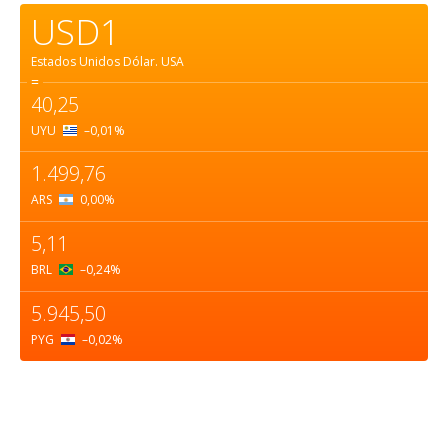
USD1
Estados Unidos Dólar.
USA
=
40,25
UYU
–0,01
%
1.499,76
ARS
0,00
%
5,11
BRL
–0,24
%
5.945,50
PYG
–0,02
%