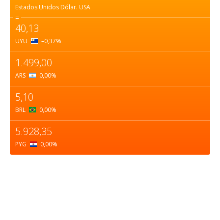
Estados Unidos Dólar.
USA
=
40,13
UYU
–0,37
%
1.499,00
ARS
0,00
%
5,10
BRL
0,00
%
5.928,35
PYG
0,00
%