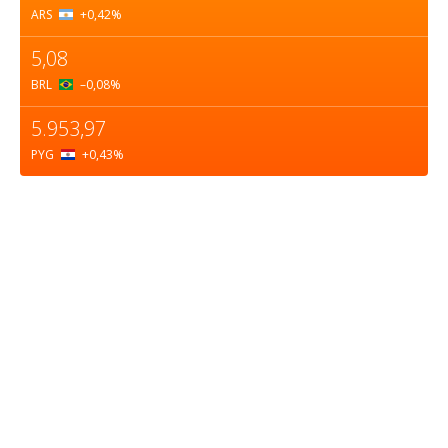
ARS
+0,42
%
5,08
BRL
–0,08
%
5.953,97
PYG
+0,43
%
Sobre nosotros
ASOCIACIÓN CULTURAL Y EDUCATIVA URUGUAY
MARÍTIMO Personería Jurídica M.E.C Nº10457