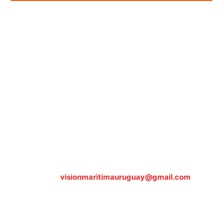
Sobre nosotros
ASOCIACIÓN CULTURAL Y EDUCATIVA URUGUAY
MARÍTIMO Personería Jurídica M.E.C Nº10457
Dr. Alejandro Beisso 1618.
Telefax (0598) 2 403 62 25
Organización Civil Sin Fines de Lucro
Contáctanos:
visionmaritimauruguay@gmail.com