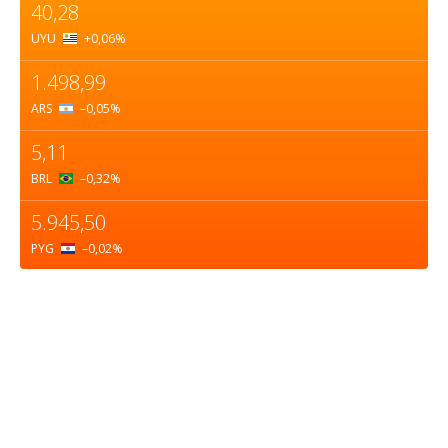
40,28
UYU
+0,06
%
1.498,99
ARS
–0,05
%
5,11
BRL
–0,32
%
5.945,50
PYG
–0,02
%
Sobre nosotros