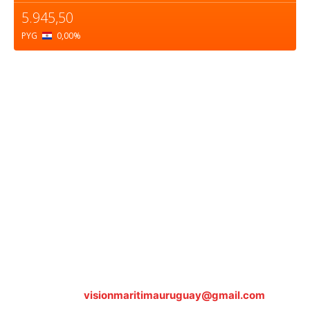
5.945,50
PYG
0,00
%
Sobre nosotros
ASOCIACIÓN CULTURAL Y EDUCATIVA URUGUAY
MARÍTIMO Personería Jurídica M.E.C Nº10457
Dr. Alejandro Beisso 1618.
Telefax (0598) 2 403 62 25
Organización Civil Sin Fines de Lucro
Contáctanos:
visionmaritimauruguay@gmail.com