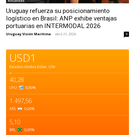
Actualidad
Uruguay refuerza su posicionamiento
logístico en Brasil: ANP exhibe ventajas
portuarias en INTERMODAL 2026
Uruguay Visión Marítima
-
abril 21, 2026
0
USD1
Estados Unidos Dólar.
USA
=
40,28
UYU
0,00
%
1.497,56
ARS
0,00
%
5,10
BRL
0,00
%