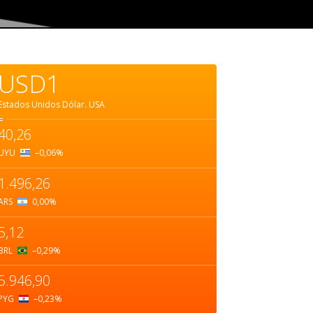
USD1
Estados Unidos Dólar.
USA
=
40,26
UYU
–0,06
%
1.496,26
ARS
0,00
%
5,12
BRL
–0,29
%
5.946,90
PYG
–0,23
%