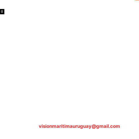
0
Sobre nosotros
ASOCIACIÓN CULTURAL Y EDUCATIVA URUGUAY MARÍTIMO 
Dr. Alejandro Beisso 1618.
Telefax (0598) 2 403 62 25
Organización Civil Sin Fines de Lucro
Contáctanos:
visionmaritimauruguay@gmail.com