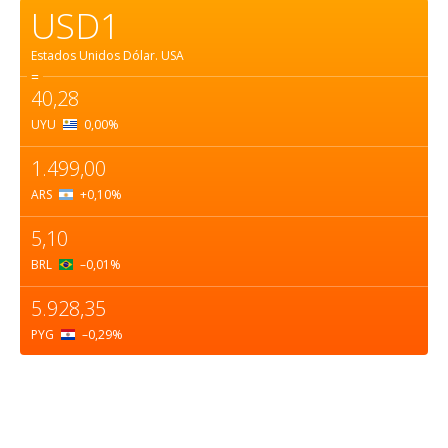
USD1
Estados Unidos Dólar.
USA
=
40,28
UYU
0,00
%
1.499,00
ARS
+0,10
%
5,10
BRL
–0,01
%
5.928,35
PYG
–0,29
%