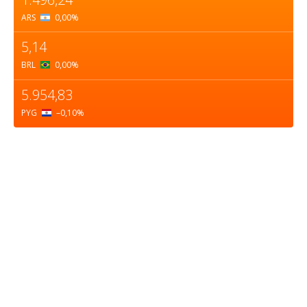
ARS
0,00
%
5,14
BRL
0,00
%
5.954,83
PYG
–0,10
%
Sobre nosotros
ASOCIACIÓN CULTURAL Y EDUCATIVA URUGUAY
MARÍTIMO Personería Jurídica M.E.C Nº10457