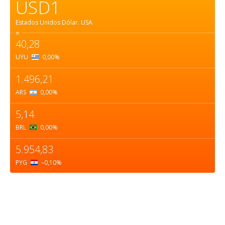
USD1
Estados Unidos Dólar.
USA
=
40,28
UYU
0,00
%
1.496,21
ARS
0,00
%
5,14
BRL
0,00
%
5.954,83
PYG
–0,10
%