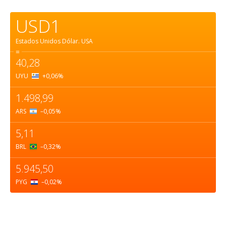
USD1
Estados Unidos Dólar.
USA
=
40,28
UYU
+0,06
%
1.498,99
ARS
–0,05
%
5,11
BRL
–0,32
%
5.945,50
PYG
–0,02
%