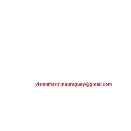
Sobre nosotros
ASOCIACIÓN CULTURAL Y EDUCATIVA URUGUAY
MARÍTIMO Personería Jurídica M.E.C Nº10457
Dr. Alejandro Beisso 1618.
Telefax (0598) 2 403 62 25
Organización Civil Sin Fines de Lucro
Contáctanos:
visionmaritimauruguay@gmail.com
© Visión Marítima