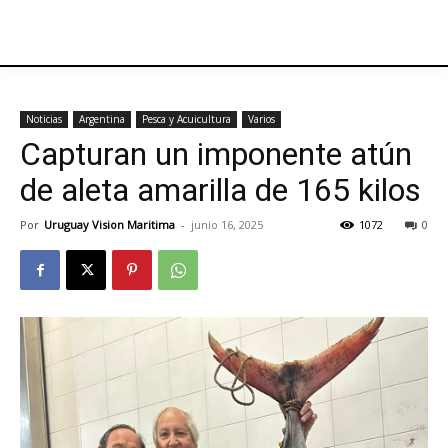
Noticias
Argentina
Pesca y Acuicultura
Varios
Capturan un imponente atún
de aleta amarilla de 165 kilos
Por
Uruguay Vision Maritima
-
junio 16, 2025
1072
0