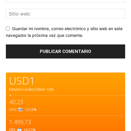
Guardar mi nombre, correo electrónico y sitio web en este
navegador la próxima vez que comente.
USD1
Estados Unidos Dólar.
USA
=
40,23
UYU
–0,12
%
1.499,73
ARS
+0,23
%