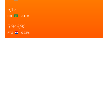
5,12
BRL
–0,43
%
5.946,90
PYG
–0,23
%
Sobre nosotros
ASOCIACIÓN CULTURAL Y EDUCATIVA URUGUAY
MARÍTIMO Personería Jurídica M.E.C Nº10457
Dr. Alejandro Beisso 1618.