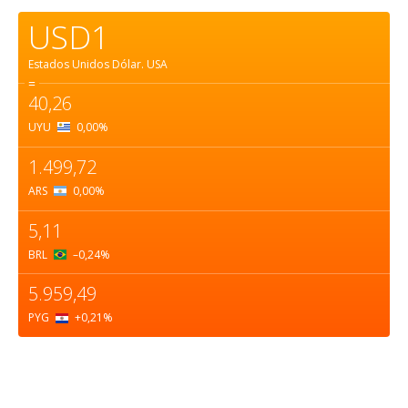
USD1
Estados Unidos Dólar.
USA
=
40,26
UYU
0,00
%
1.499,72
ARS
0,00
%
5,11
BRL
–0,24
%
5.959,49
PYG
+0,21
%