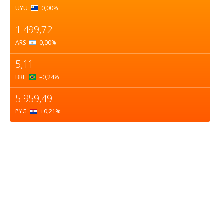
UYU
0,00
%
1.499,72
ARS
0,00
%
5,11
BRL
–0,24
%
5.959,49
PYG
+0,21
%
Sobre nosotros
ASOCIACIÓN CULTURAL Y EDUCATIVA URUGUAY