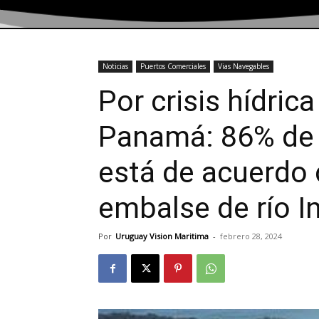
Noticias
Puertos Comerciales
Vias Navegables
Por crisis hídric
Panamá: 86% de 
está de acuerdo 
embalse de río I
Por
Uruguay Vision Maritima
-
febrero 28, 2024