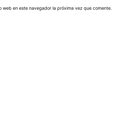
tio web en este navegador la próxima vez que comente.
Sobre nosotros
ASOCIACIÓN CULTURAL Y EDUCATIVA URUGUAY MARÍTIMO 
Dr. Alejandro Beisso 1618.
Telefax (0598) 2 403 62 25
Organización Civil Sin Fines de Lucro