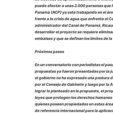
puede afectar a unas 2.000 personas que h
Panamá (ACP) ya está trabajando en el área 
frente a la crisis de agua que enfrenta el C
administrador del Canal de Panamá, Ricaur
desarrollar el proyecto se requiere elimina
embalses y que se definan los límites de l
Próximos pasos
En un conversatorio con periodistas el pa
propuestas ya fueron presentadas por la ju
el gobierno no ha expresado una postura de
por el Consejo de Gabinete y luego por l
lograr lo planteado en la propuesta, el pro
leyes que protegen los derechos humanos y 
quienes poseen propiedades en estas áre
de referencia internacional para la aplicac