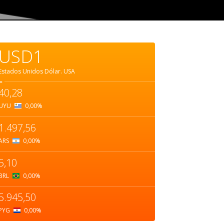
USD1
Estados Unidos Dólar.
USA
=
40,28
UYU
0,00
%
1.497,56
ARS
0,00
%
5,10
BRL
0,00
%
5.945,50
PYG
0,00
%