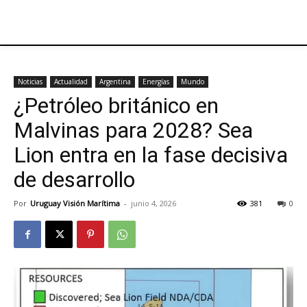
Noticias
Actualidad
Argentina
Energías
Mundo
¿Petróleo británico en
Malvinas para 2028? Sea
Lion entra en la fase decisiva
de desarrollo
Por
Uruguay Visión Marítima
-
junio 4, 2026
381
0