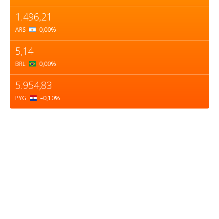
1.496,21
ARS
0,00
%
5,14
BRL
0,00
%
5.954,83
PYG
–0,10
%
Sobre nosotros
ASOCIACIÓN CULTURAL Y EDUCATIVA URUGUAY
MARÍTIMO Personería Jurídica M.E.C Nº10457