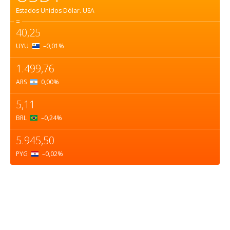
Estados Unidos Dólar.
USA
=
40,25
UYU
–0,01
%
1.499,76
ARS
0,00
%
5,11
BRL
–0,24
%
5.945,50
PYG
–0,02
%