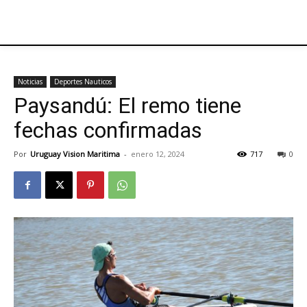
Noticias
Deportes Nauticos
Paysandú: El remo tiene
fechas confirmadas
Por
Uruguay Vision Maritima
-
enero 12, 2024
717
0