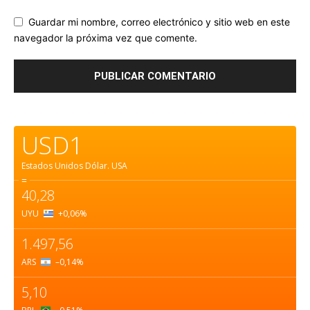
Guardar mi nombre, correo electrónico y sitio web en este
navegador la próxima vez que comente.
USD1
Estados Unidos Dólar.
USA
=
40,28
UYU
+0,06
%
1.497,56
ARS
–0,14
%
5,10