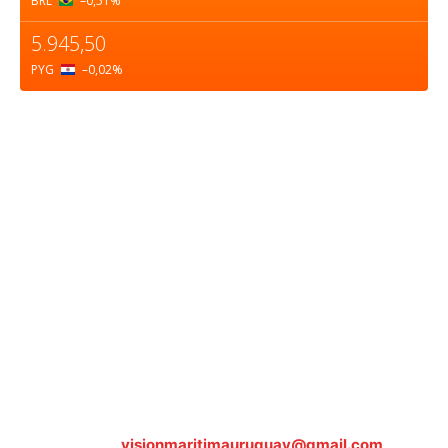
BRL
–0,51
%
5.945,50
PYG
–0,02
%
Sobre nosotros
ASOCIACIÓN CULTURAL Y EDUCATIVA URUGUAY
MARÍTIMO Personería Jurídica M.E.C Nº10457
Dr. Alejandro Beisso 1618.
Telefax (0598) 2 403 62 25
Organización Civil Sin Fines de Lucro
Contáctanos:
visionmaritimauruguay@gmail.com