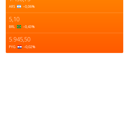
ARS
–0,06
%
5,10
BRL
–0,43
%
5.945,50
PYG
–0,02
%
Sobre nosotros
ASOCIACIÓN CULTURAL Y EDUCATIVA URUGUAY
MARÍTIMO Personería Jurídica M.E.C Nº10457