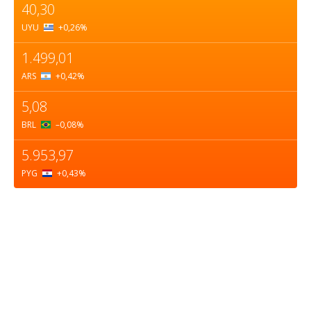
40,30
UYU
+0,26
%
1.499,01
ARS
+0,42
%
5,08
BRL
–0,08
%
5.953,97
PYG
+0,43
%
Sobre nosotros