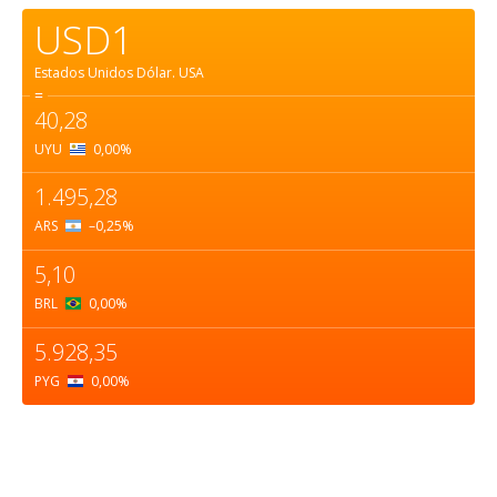
USD1
Estados Unidos Dólar.
USA
=
40,28
UYU
0,00
%
1.495,28
ARS
–0,25
%
5,10
BRL
0,00
%
5.928,35
PYG
0,00
%