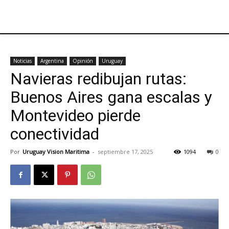
Noticias
Argentina
Opinión
Uruguay
Navieras redibujan rutas:
Buenos Aires gana escalas y
Montevideo pierde
conectividad
Por
Uruguay Vision Maritima
-
septiembre 17, 2025
1094
0