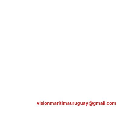
Sobre nosotros
ASOCIACIÓN CULTURAL Y EDUCATIVA URUGUAY
MARÍTIMO Personería Jurídica M.E.C Nº10457
Dr. Alejandro Beisso 1618.
Telefax (0598) 2 403 62 25
Organización Civil Sin Fines de Lucro
Contáctanos:
visionmaritimauruguay@gmail.com