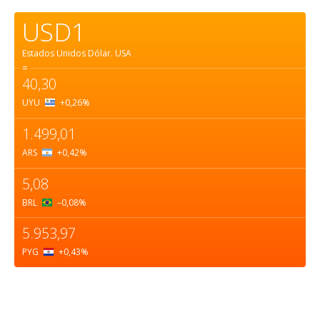
USD1
Estados Unidos Dólar.
USA
=
40,30
UYU
+0,26
%
1.499,01
ARS
+0,42
%
5,08
BRL
–0,08
%
5.953,97
PYG
+0,43
%