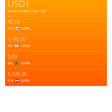
USD1
Estados Unidos Dólar.
USA
=
40,19
UYU
0,00
%
1.492,37
ARS
–0,02
%
5,09
BRL
–0,04
%
5.928,35
PYG
0,00
%