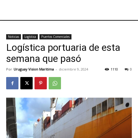
Noticias
Logística
Puertos Comerciales
Logística portuaria de esta
semana que pasó
Por
Uruguay Vision Maritima
-
diciembre 9, 2024
1110
0