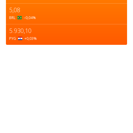
5,08
BRL
–0,04
%
5.930,10
PYG
+0,03
%
Sobre nosotros
ASOCIACIÓN CULTURAL Y EDUCATIVA URUGUAY
MARÍTIMO Personería Jurídica M.E.C Nº10457
Dr. Alejandro Beisso 1618.