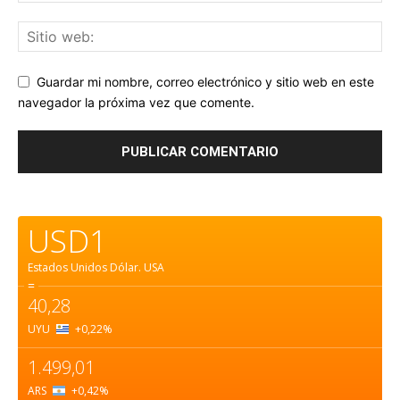
Guardar mi nombre, correo electrónico y sitio web en este
navegador la próxima vez que comente.
USD1
Estados Unidos Dólar.
USA
=
40,28
UYU
+0,22
%
1.499,01
ARS
+0,42
%