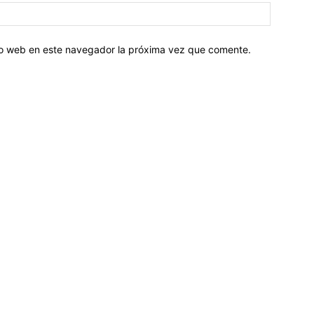
tio web en este navegador la próxima vez que comente.
Sobre nosotros
ASOCIACIÓN CULTURAL Y EDUCATIVA URUGUAY MARÍTIMO 
Dr. Alejandro Beisso 1618.
Telefax (0598) 2 403 62 25