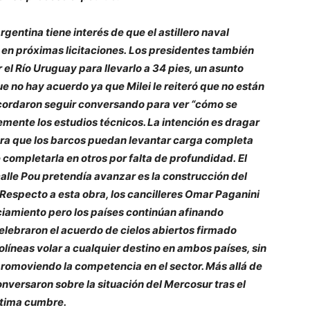
entina tiene interés de que el astillero naval
en próximas licitaciones. Los presidentes también
el Río Uruguay para llevarlo a 34 pies, un asunto
e no hay acuerdo ya que Milei le reiteró que no están
cordaron seguir conversando para ver “cómo se
mente los estudios técnicos. La intención es dragar
para que los barcos puedan levantar carga completa
 completarla en otros por falta de profundidad. El
alle Pou pretendía avanzar es la construcción del
Respecto a esta obra, los cancilleres Omar Paganini
iamiento pero los países continúan afinando
celebraron el acuerdo de cielos abiertos firmado
líneas volar a cualquier destino en ambos países, sin
promoviendo la competencia en el sector. Más allá de
conversaron sobre la situación del Mercosur tras el
última cumbre.