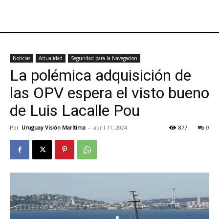
Noticias
Actualidad
Seguridad para la Navegacion
La polémica adquisición de
las OPV espera el visto bueno
de Luis Lacalle Pou
Por
Uruguay Visión Marítima
-
abril 11, 2024
877
0