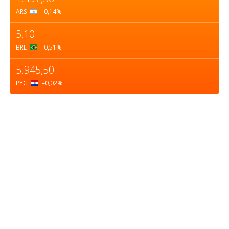
ARS
–0,14
%
5,10
BRL
–0,51
%
5.945,50
PYG
–0,02
%
Sobre nosotros
ASOCIACIÓN CULTURAL Y EDUCATIVA URUGUAY
MARÍTIMO Personería Jurídica M.E.C Nº10457