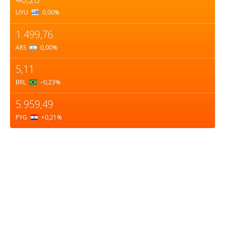
UYU
0,00
%
1.499,76
ARS
0,00
%
5,11
BRL
–0,23
%
5.959,49
PYG
+0,21
%
Sobre nosotros