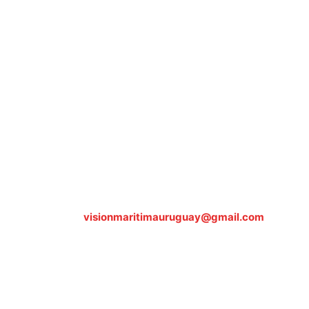
Sobre nosotros
ASOCIACIÓN CULTURAL Y EDUCATIVA URUGUAY
MARÍTIMO Personería Jurídica M.E.C Nº10457
Dr. Alejandro Beisso 1618.
Telefax (0598) 2 403 62 25
Organización Civil Sin Fines de Lucro
Contáctanos:
visionmaritimauruguay@gmail.com