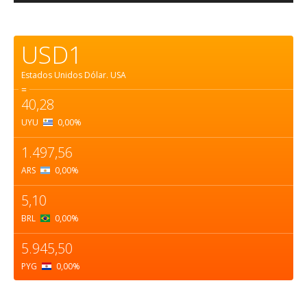
USD1
Estados Unidos Dólar.
USA
=
40,28
UYU
0,00
%
1.497,56
ARS
0,00
%
5,10
BRL
0,00
%
5.945,50
PYG
0,00
%