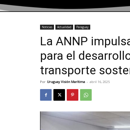
Noticias
Actualidad
Paraguay
La ANNP impulsa
para el desarroll
transporte soste
Por
Uruguay Visión Marítima
-
abril 16, 2025