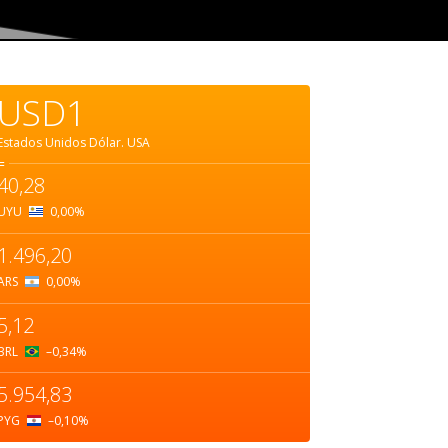
USD1
Estados Unidos Dólar.
USA
=
40,28
UYU
0,00
%
1.496,20
ARS
0,00
%
5,12
BRL
–0,34
%
5.954,83
PYG
–0,10
%