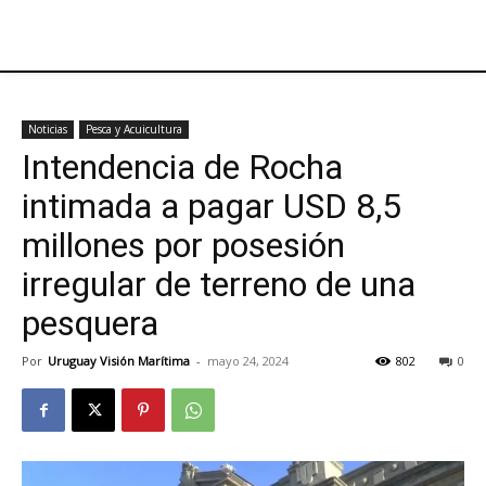
Noticias
Pesca y Acuicultura
Intendencia de Rocha
intimada a pagar USD 8,5
millones por posesión
irregular de terreno de una
pesquera
Por
Uruguay Visión Marítima
-
mayo 24, 2024
802
0