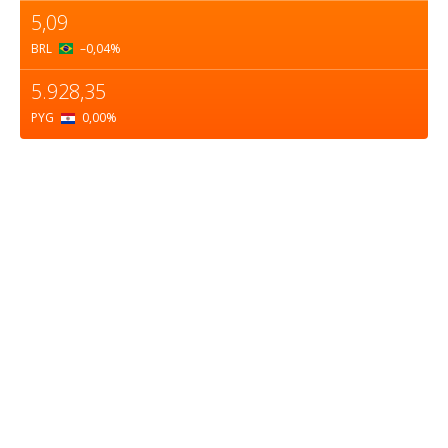
5,09
BRL
–0,04
%
5.928,35
PYG
0,00
%
Sobre nosotros
ASOCIACIÓN CULTURAL Y EDUCATIVA URUGUAY
MARÍTIMO Personería Jurídica M.E.C Nº10457
Dr. Alejandro Beisso 1618.
Telefax (0598) 2 403 62 25