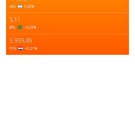
ARS
0,00
%
5,11
BRL
–0,23
%
5.959,49
PYG
+0,21
%
Sobre nosotros
ASOCIACIÓN CULTURAL Y EDUCATIVA URUGUAY
MARÍTIMO Personería Jurídica M.E.C Nº10457