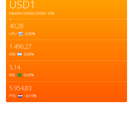
USD1
Estados Unidos Dólar.
USA
=
40,28
UYU
0,00
%
1.496,27
ARS
0,00
%
5,14
BRL
0,00
%
5.954,83
PYG
–0,10
%