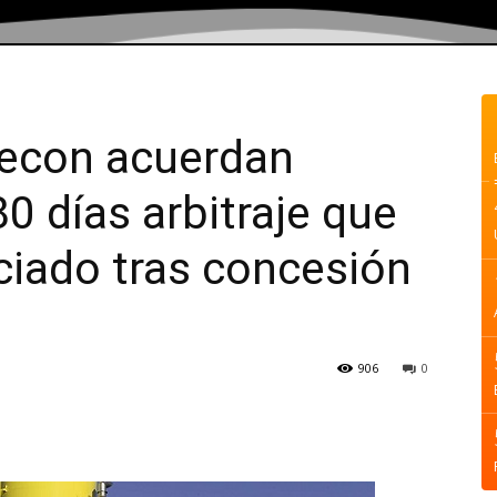
econ acuerdan
0 días arbitraje que
iciado tras concesión
906
0