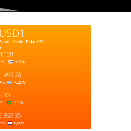
USD1
Estados Unidos Dólar.
USA
=
40,28
UYU
0,00
%
1.495,28
ARS
–0,25
%
5,10
BRL
0,00
%
5.928,35
PYG
0,00
%