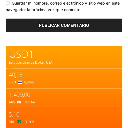
Guardar mi nombre, correo electrónico y sitio web en este
navegador la próxima vez que comente.
USD1
Estados Unidos Dólar.
USA
=
40,28
UYU
0,00
%
1.499,00
ARS
+0,10
%
5,10
BRL
–0,01
%