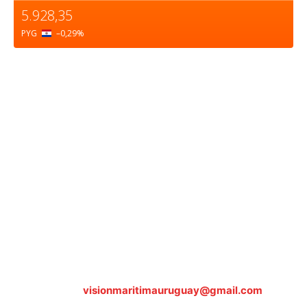
5.928,35
PYG
–0,29
%
Sobre nosotros
ASOCIACIÓN CULTURAL Y EDUCATIVA URUGUAY
MARÍTIMO Personería Jurídica M.E.C Nº10457
Dr. Alejandro Beisso 1618.
Telefax (0598) 2 403 62 25
Organización Civil Sin Fines de Lucro
Contáctanos:
visionmaritimauruguay@gmail.com