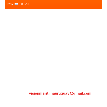
PYG
–0,02
%
Sobre nosotros
ASOCIACIÓN CULTURAL Y EDUCATIVA URUGUAY
MARÍTIMO Personería Jurídica M.E.C Nº10457
Dr. Alejandro Beisso 1618.
Telefax (0598) 2 403 62 25
Organización Civil Sin Fines de Lucro
Contáctanos:
visionmaritimauruguay@gmail.com