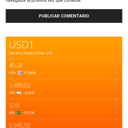
navegador la próxima vez que comente.
USD1
Estados Unidos Dólar.
USA
=
40,28
UYU
+0,06
%
1.499,02
ARS
–0,05
%
5,10
BRL
–0,53
%
5.945,50